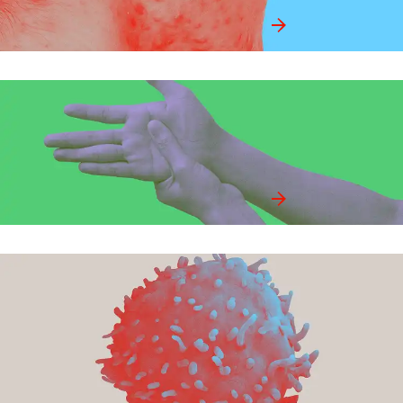
Rhumatologie
Rheumatology
Maladies
infectieuses et
vaccins
Infectious diseases