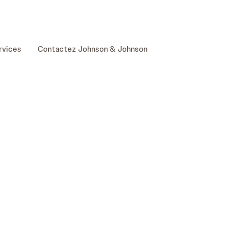
skip to content
rvices
Contactez Johnson & Johnson